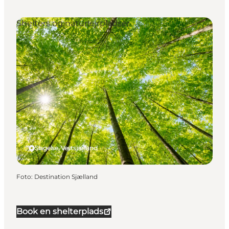
Shelters og naturlejrpladser
Slagelse, Vestsjælland
Foto
:
Destination Sjælland
Book en shelterplads