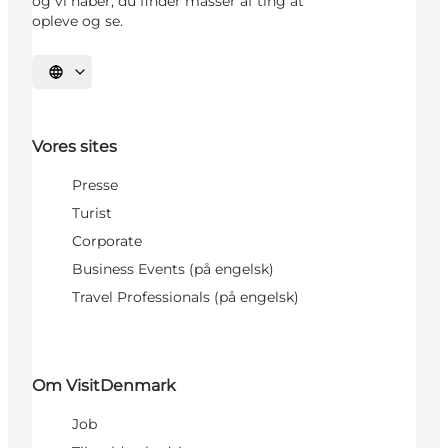
og vi håber, du finder masser af ting at
opleve og se.
Vælg sprog
Vores sites
Presse
Turist
Corporate
Business Events (på engelsk)
Travel Professionals (på engelsk)
Om VisitDenmark
Job