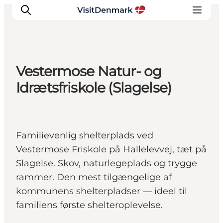
Vestermose Natur- og
Inspiration
Idrætsfriskole (Slagelse)
Destinationer
Oplevelser
Overnatning
Familievenlig shelterplads ved
Planlæg ferien
Vestermose Friskole på Hallelevvej, tæt på
Slagelse. Skov, naturlegeplads og trygge
rammer. Den mest tilgængelige af
kommunens shelterpladser — ideel til
familiens første shelteroplevelse.