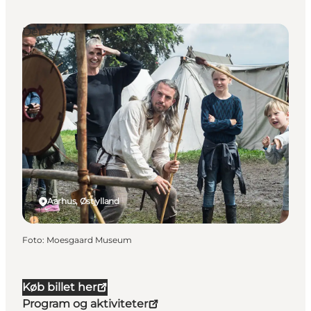
Det sker
Aarhus, Østjylland
Foto
:
Moesgaard Museum
Køb billet her
Program og aktiviteter