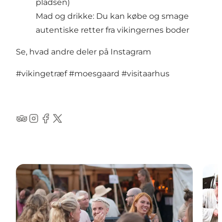
pladsen)
Mad og drikke: Du kan købe og smage
autentiske retter fra vikingernes boder
Se, hvad andre deler på Instagram
#vikingetræf
#moesgaard
#visitaarhus
TripAdvisor
Instagram
Facebook
Twitter