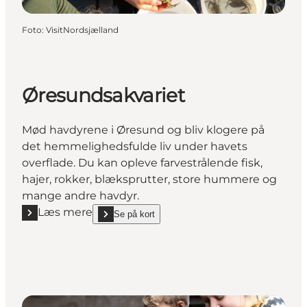
Foto
:
VisitNordsjælland
Øresundsakvariet
Mød havdyrene i Øresund og bliv klogere på
det hemmelighedsfulde liv under havets
overflade. Du kan opleve farvestrålende fisk,
hajer, rokker, blæksprutter, store hummere og
mange andre havdyr.
Læs mere
Se på kort
Læs mere "Øresundsakvariet"
show Øresundsakvariet on_map