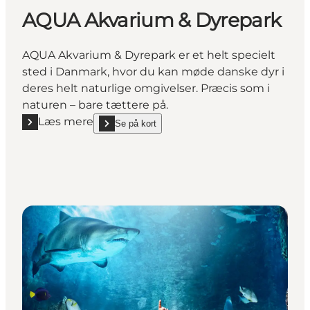
AQUA Akvarium & Dyrepark
AQUA Akvarium & Dyrepark er et helt specielt
sted i Danmark, hvor du kan møde danske dyr i
deres helt naturlige omgivelser. Præcis som i
naturen – bare tættere på.
Læs mere
Se på kort
Læs mere "AQUA Akvarium & Dyrepark"
show AQUA Akvarium & Dyrepark on_map