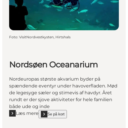
Foto
:
VisitNordvestkysten, Hirtshals
Nordsøen Oceanarium
Nordeuropas største akvarium byder på
spændende eventyr under havoverfladen. Mød
de legesyge sæler og stimevis af havdyr. Året
rundt er der sjove aktiviteter for hele familien
både ude og inde
Læs mere
Se på kort
Læs mere "Nordsøen Oceanarium"
show Nordsøen Oceanarium on_map