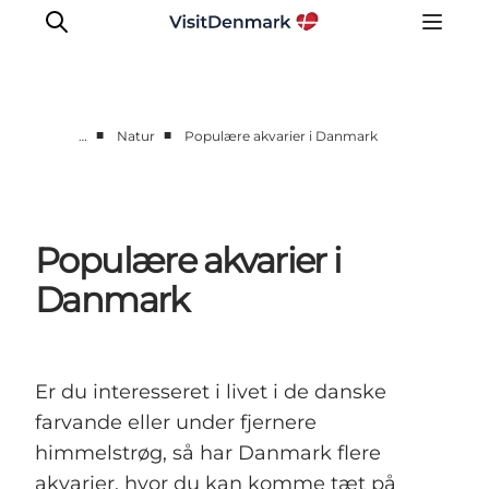
■
■
…
Natur
Populære akvarier i Danmark
Inspiration
Destinationer
Oplevelser
Populære akvarier i
Overnatning
Danmark
Planlæg ferien
Er du interesseret i livet i de danske
farvande eller under fjernere
himmelstrøg, så har Danmark flere
akvarier, hvor du kan komme tæt på