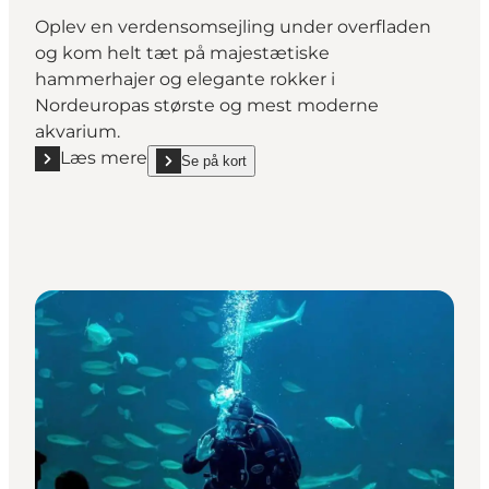
Oplev en verdensomsejling under overfladen
og kom helt tæt på majestætiske
hammerhajer og elegante rokker i
Nordeuropas største og mest moderne
akvarium.
Læs mere
Se på kort
Læs mere "Den Blå Planet, Danmarks Akvarium"
show Den Blå Planet, Danmarks Akvarium on_map