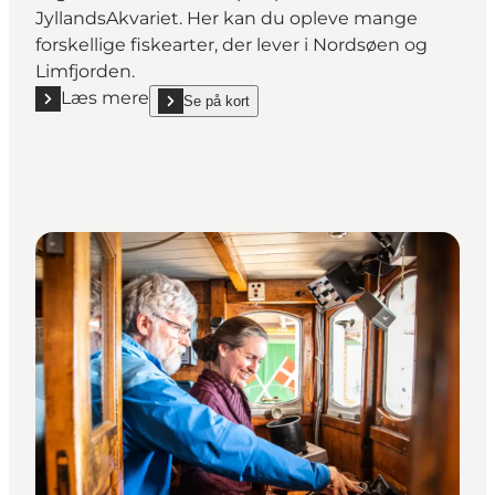
JyllandsAkvariet. Her kan du opleve mange
forskellige fiskearter, der lever i Nordsøen og
Limfjorden.
Læs mere
Se på kort
Læs mere "Jyllandsakvariet"
show Jyllandsakvariet on_map