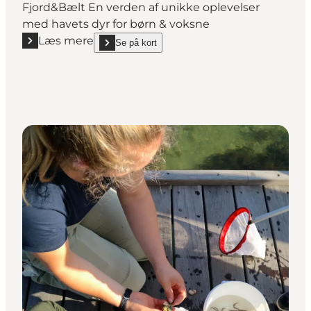
Fjord&Bælt En verden af unikke oplevelser
med havets dyr for børn & voksne
Læs mere
Se på kort
Læs mere "Fjord&Bælt"
show Fjord&Bælt on_map