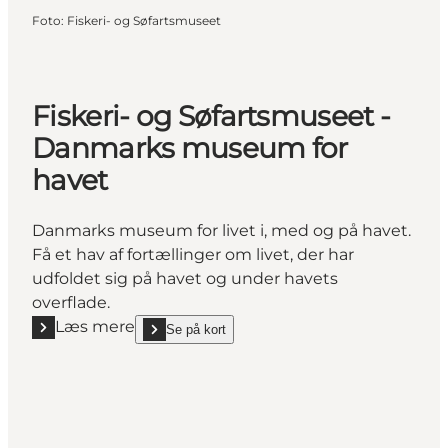
Foto
:
Fiskeri- og Søfartsmuseet
Fiskeri- og Søfartsmuseet -
Danmarks museum for
havet
Danmarks museum for livet i, med og på havet.
Få et hav af fortællinger om livet, der har
udfoldet sig på havet og under havets
overflade.
Læs mere
Se på kort
Læs mere "Fiskeri- og Søfartsmuseet - Danmarks m
show Fiskeri- og Søfartsmuseet - Danmarks museu