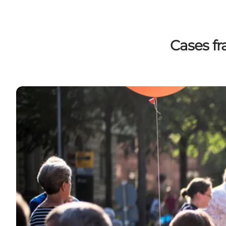
Cases f
Trolls - Find you happy place in Denmark