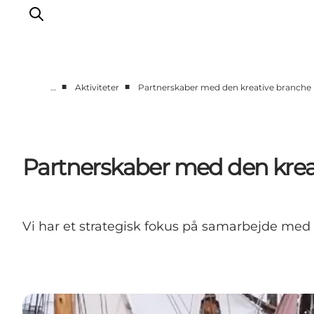
■
■
…
Aktiviteter
Partnerskaber med den kreative branche
Corporate
Nyheder
Videncenter
Partnerskaber med den krea
Aktiviteter
Brandmanual
Markeder
Vi har et strategisk fokus på samarbejde med 
Om os