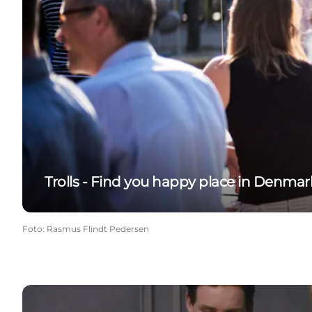
Trolls - Find you happy place in Denmar
Foto
:
Rasmus Flindt Pedersen
The Danish Girl