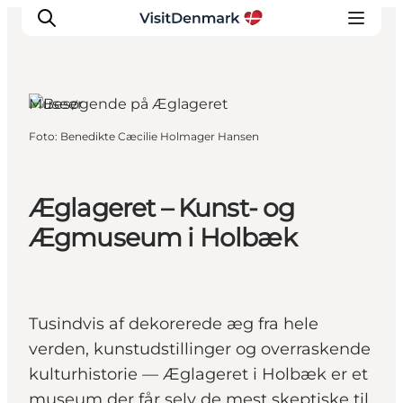
Holbæk, Vestsjælland
Museer
Foto
:
Benedikte Cæcilie Holmager Hansen
Inspiration
Destinationer
Oplevelser
Æglageret – Kunst- og
Overnatning
Ægmuseum i Holbæk
Planlæg ferien
Tusindvis af dekorerede æg fra hele
verden, kunstudstillinger og overraskende
kulturhistorie — Æglageret i Holbæk er et
museum der får selv de mest skeptiske til