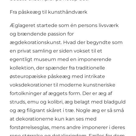
Fra påskeæg til kunsthåndværk
Æglageret startede som én persons livsværk
og brændende passion for
ægdekorationskunst. Hvad der begyndte som
en privat samling er siden vokset til et
egentligt museum med en imponerende
kollektion, der spænder fra traditionelle
østeuropæiske påskeæg med intrikate
voksdekorationer til moderne kunstneriske
fortolkninger af æggets form. Der er æg af
struds, emu og kolibri, æg belagt med bladguld
og æg filigrant skåret i træ. Nogle æg er så små
at dekorationerne kun kan ses med
forstørrelsesglas, mens andre imponerer i deres
rene størrelse og detaljerigdom. Fælles for dem