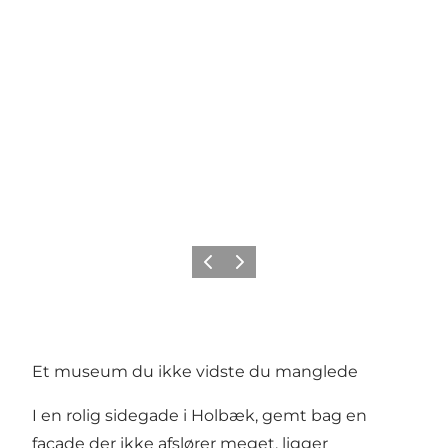
Forrige
Næste
Et museum du ikke vidste du manglede
I en rolig sidegade i Holbæk, gemt bag en
facade der ikke afslører meget, ligger