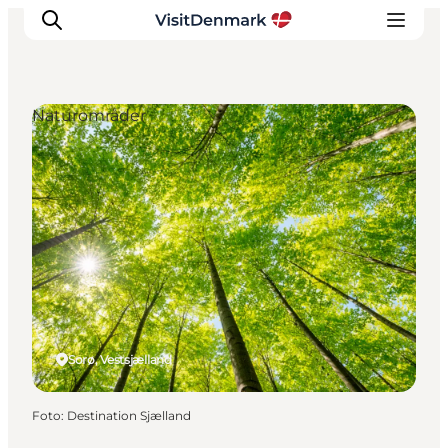
Naturområder
Inspiration
Destinationer
Oplevelser
Overnatning
Planlæg ferien
Sorø, Vestsjælland
Foto
:
Destination Sjælland