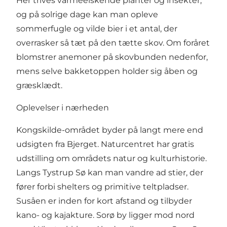
Her trives varmeelskende planter og insekter,
og på solrige dage kan man opleve
sommerfugle og vilde bier i et antal, der
overrasker så tæt på den tætte skov. Om foråret
blomstrer anemoner på skovbunden nedenfor,
mens selve bakketoppen holder sig åben og
græsklædt.
Oplevelser i nærheden
Kongskilde-området byder på langt mere end
udsigten fra Bjerget. Naturcentret har gratis
udstilling om områdets natur og kulturhistorie.
Langs Tystrup Sø kan man vandre ad stier, der
fører forbi shelters og primitive teltpladser.
Susåen er inden for kort afstand og tilbyder
kano- og kajakture. Sorø by ligger mod nord