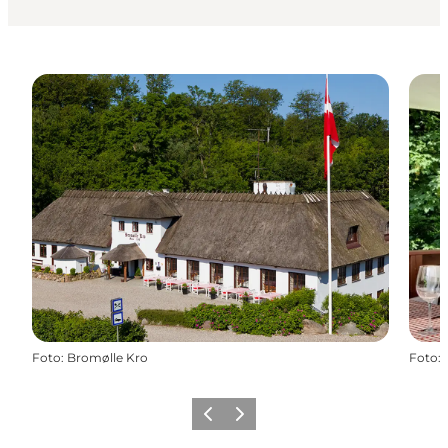
Foto
:
Bromølle Kro
Foto
:
Forrige
Næste