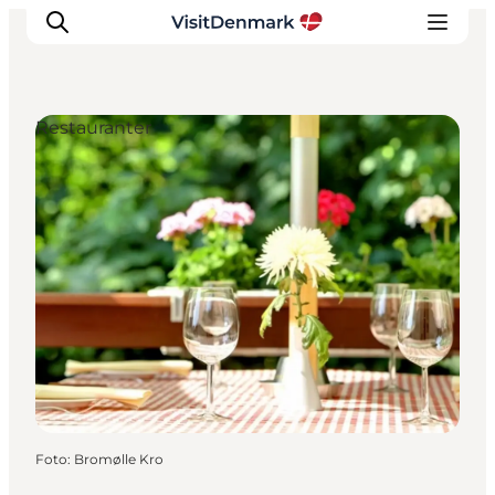
Restauranter
Inspiration
Destinationer
Oplevelser
Overnatning
Planlæg ferien
Foto
:
Bromølle Kro