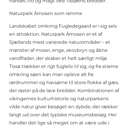
handel, tro og magt ved Tissøens bredder.
Naturpark Åmosen som ramme
Landskabet omkring Fugledegaard er i sig selv
en attraktion. Naturpark Åmosen er et af
Sjællands mest varierede naturområder – et
mønster af moser, enge, skovbryn og åbne
vandflader, der skaber et helt særligt miljø.
Tissø trækker et rigt fugleliv til sig, og fra stierne
omkring søen kan man opleve alt fra
rørdrummer og havsørne til store flokke af gæs,
der raster på de lave bredder. Kombinationen af
vikingernes kulturhistorie og naturparkens
vilde natur giver besøget en dybde, der rækker
langt ud over det typiske museumsbesøg. Her
handler det lige så meget om at være ude i