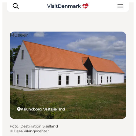
Museer
Inspiration
Destinationer
Oplevelser
Overnatning
Planlæg ferien
Kalundborg, Vestsjælland
Foto
:
Destination Sjælland
©
Tissø Vikingecenter