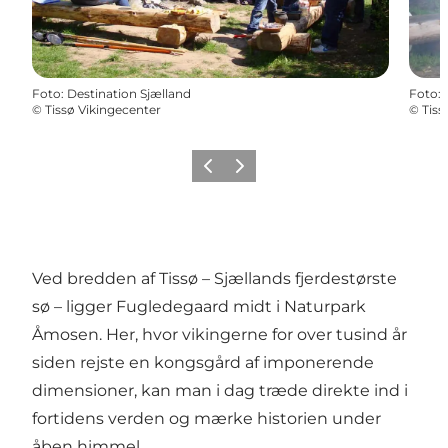
Foto
:
Destination Sjælland
Foto
:
©
Tissø Vikingecenter
©
Tiss
Forrige
Næste
Ved bredden af Tissø – Sjællands fjerdestørste
sø – ligger
Fugledegaard
midt i Naturpark
Åmosen. Her, hvor vikingerne for over tusind år
siden rejste en kongsgård af imponerende
dimensioner, kan man i dag træde direkte ind i
fortidens verden og mærke historien under
åben himmel.