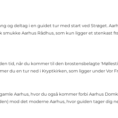
og deltag i en guidet tur med start ved Strøget. Aarhus
nisk smukke Aarhus Rådhus, som kun ligger et stenkast fr
den tid, når du kommer til den brostensbelagte 'Møllesti
mer du en tur ned i Kryptkirken, som ligger under Vor F
 det gamle Aarhus, hvor du også kommer forbi Aarhus Do
rden) mod det moderne Aarhus, hvor guiden tager dig ned