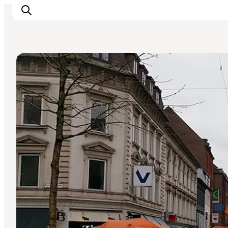
Sightseeing og guidede ture
Inspiration
Destinationer
Oplevelser
Overnatning
Planlæg ferien