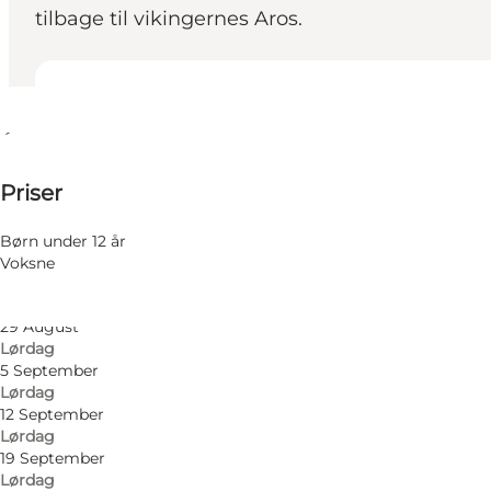
tilbage til vikingernes Aros.
Se åbningstider
Åbningstider
140-170 DKK
Priser
Besøg hjemmeside
8 August
Lørdag
Venner, Min partner
15 August
Børn under 12 år
Lørdag
Voksne
22 August
Lørdag
29 August
Lørdag
5 September
Lørdag
12 September
Lørdag
19 September
Lørdag