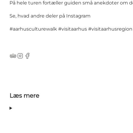
På hele turen fortæller guiden små anekdoter om d
Se, hvad andre deler på Instagram
#aarhusculturewalk
#visitaarhus
#visitaarhusregion
TripAdvisor
Instagram
Facebook
Læs mere