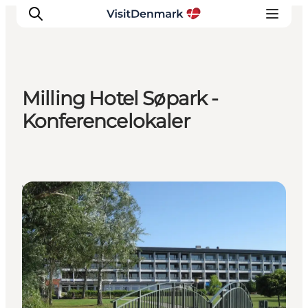
Milling Hotel Søpark -
Inspiration
Konferencelokaler
Destinationer
Oplevelser
Overnatning
Venues
Planlæg ferien