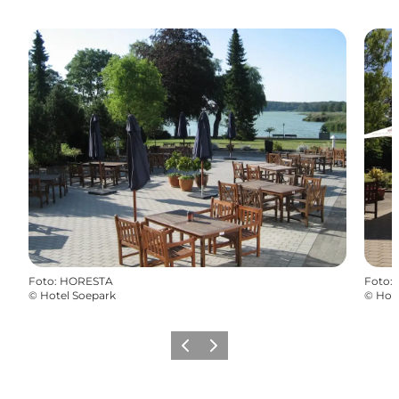
Foto
:
HORESTA
Foto
:
©
Hotel Soepark
©
Hote
Forrige
Næste