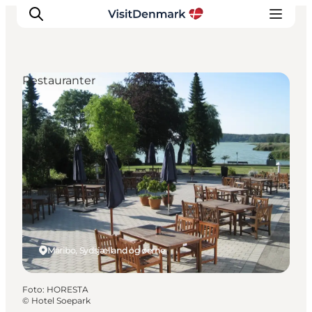
Restauranter
Inspiration
Destinationer
Oplevelser
Overnatning
Planlæg ferien
Maribo, Sydsjælland og øerne
Foto
:
HORESTA
©
Hotel Soepark