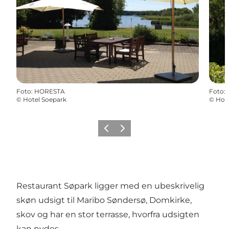
Foto
:
HORESTA
Foto
:
©
Hotel Soepark
©
Hote
Forrige
Næste
Restaurant Søpark ligger med en ubeskrivelig
skøn udsigt til Maribo Søndersø, Domkirke,
skov og har en stor terrasse, hvorfra udsigten
kan nydes.