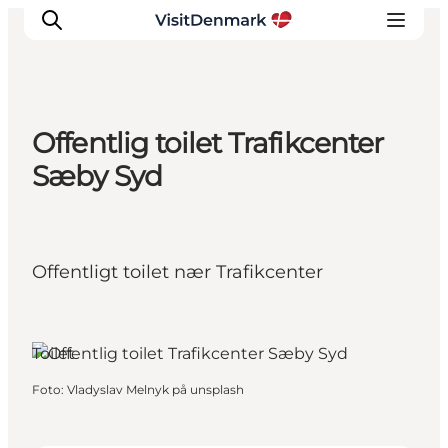
Offentlig toilet Trafikcenter
Inspiration
Sæby Syd
Destinationer
Oplevelser
Overnatning
Offentligt toilet nær Trafikcenter
Planlæg ferien
Sæby, Nordjylland
Toilet
Foto
:
Vladyslav Melnyk på unsplash