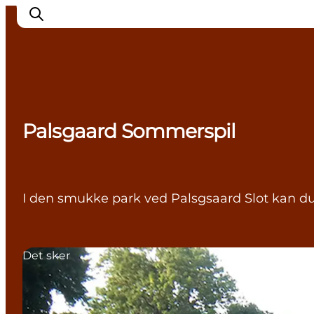
Inspiration
Palsgaard Sommerspil
Destinationer
Oplevelser
Overnatning
Planlæg ferien
I den smukke park ved Palsgsaard Slot kan du 
Det sker