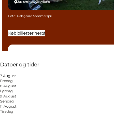
Juelsminde, Østjylland
Foto
:
Palsgaard Sommerspil
Køb billetter her
Datoer og tider
Datoer og tider
Besøg hjemmeside
Mig selv, Min partner, Venner, Børn
7 August
Fredag
8 August
Lørdag
9 August
Søndag
11 August
Tirsdag