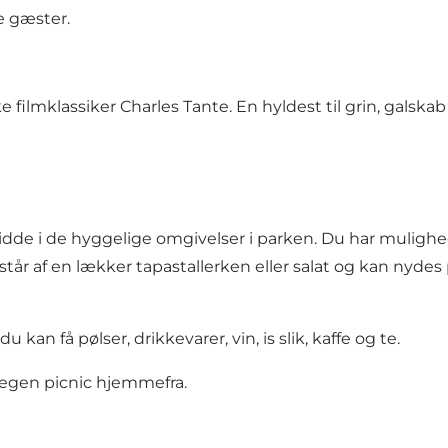
e gæster.
filmklassiker Charles Tante. En hyldest til grin, galska
sidde i de hyggelige omgivelser i parken. Du har mulighed 
står af en lækker tapastallerken eller salat og kan nyde
n få pølser, drikkevarer, vin, is slik, kaffe og te.
 egen picnic hjemmefra.