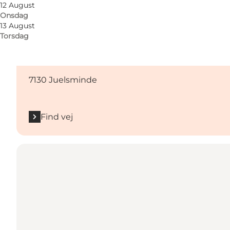
12 August
Onsdag
13 August
Torsdag
Find vej
Gudrun Schous Friluftsscene, Palsgaardvej 10, H
7130 Juelsminde
Find vej