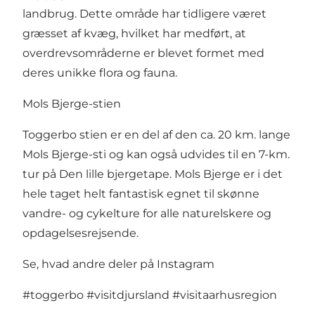
landbrug. Dette område har tidligere været
græsset af kvæg, hvilket har medført, at
overdrevsområderne er blevet formet med
deres unikke flora og fauna.
Mols Bjerge-stien
Toggerbo stien er en del af den ca. 20 km. lange
Mols Bjerge-sti
og kan også udvides til en 7-km.
tur på
Den lille bjergetape
. Mols Bjerge er i det
hele taget helt fantastisk egnet til skønne
vandre- og cykelture for alle naturelskere og
opdagelsesrejsende.
Se, hvad andre deler på Instagram
#toggerbo
#visitdjursland
#visitaarhusregion