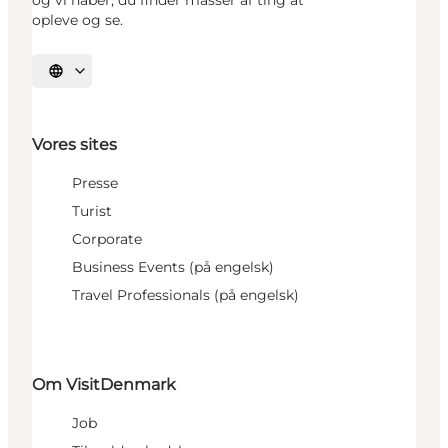
og vi håber, du finder masser af ting at
opleve og se.
Vælg sprog
Vores sites
Presse
Turist
Corporate
Business Events (på engelsk)
Travel Professionals (på engelsk)
Om VisitDenmark
Job