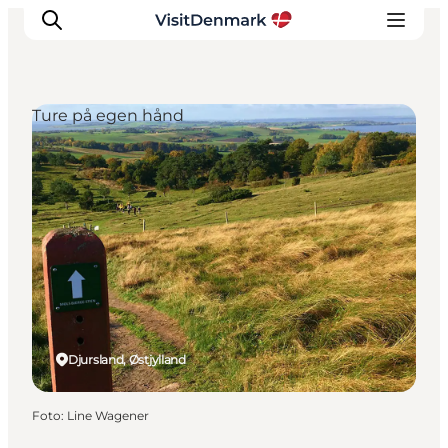
Ture på egen hånd
Inspiration
Destinationer
Oplevelser
Overnatning
Planlæg ferien
Djursland, Østjylland
Foto
:
Line Wagener