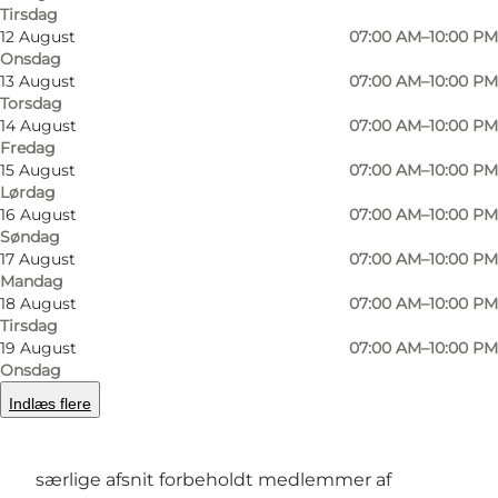
Tirsdag
12 August
07:00 AM–10:00 PM
Onsdag
13 August
07:00 AM–10:00 PM
Torsdag
14 August
07:00 AM–10:00 PM
Fredag
15 August
07:00 AM–10:00 PM
Lørdag
Forrige
Næste
16 August
07:00 AM–10:00 PM
Søndag
17 August
07:00 AM–10:00 PM
Mandag
18 August
07:00 AM–10:00 PM
Vestre Kirkegård blev i 1870 anlagt som
Tirsdag
19 August
07:00 AM–10:00 PM
Københavns nye, store hovedbegravelsesplads.
Onsdag
Her findes en lang række forskellige
Indlæs flere
gravstedstyper, og her er også både katolsk,
muslimsk, færøsk og grønlandsk afdeling samt
særlige afsnit forbeholdt medlemmer af