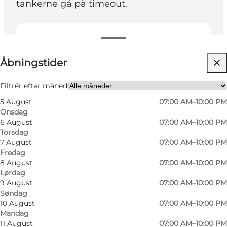
tankerne gå på timeout.
Se åbningstider
Åbningstider
Besøg hjemmeside
Filtrér efter måned
5 August
07:00 AM–10:00 PM
Onsdag
6 August
07:00 AM–10:00 PM
Torsdag
7 August
07:00 AM–10:00 PM
Fredag
Foto
:
Wonderful Copenhagen
Foto
:
8 August
07:00 AM–10:00 PM
©
Ursula Bach
©
Urs
Lørdag
9 August
07:00 AM–10:00 PM
Søndag
10 August
07:00 AM–10:00 PM
Mandag
11 August
07:00 AM–10:00 PM