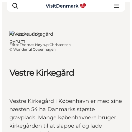
Arkitektur og
byrum
Foto
:
Thomas Høyrup Christensen
Inspiration
©
Wonderful Copenhagen
Destinationer
Oplevelser
Vestre Kirkegård
Overnatning
Planlæg ferien
Vestre Kirkegård i København er med sine
næsten 54 ha Danmarks største
gravplads. Mange københavnere bruger
kirkegården til at slappe af og lade