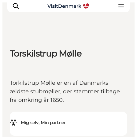
Inspiration
Torskilstrup Mølle
Destinationer
Oplevelser
Overnatning
Torkilstrup Mølle er en af Danmarks
Planlæg ferien
ældste stubmøller, der stammer tilbage
fra omkring år 1650.
Mig selv, Min partner