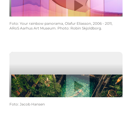
VISAxVisitDenmark Sverige
Foto
:
Your rainbow panorama, Olafur Eliasson, 2006 - 2011,
ARoS Aarhus Art Museum. Photo: Robin Skjoldborg.
Afspil video
VISAxVisitDenmark Norge
Foto
:
Jacob Hansen