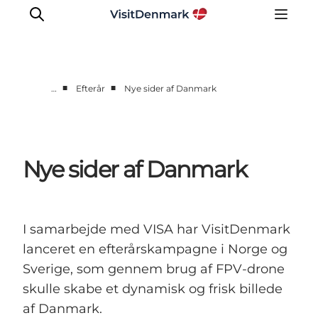
■
■
…
Efterår
Nye sider af Danmark
Corporate
Nyheder
Videncenter
Nye sider af Danmark
Aktiviteter
Brandmanual
Markeder
I samarbejde med VISA har VisitDenmark
Om os
lanceret en efterårskampagne i Norge og
Sverige, som gennem brug af FPV-drone
skulle skabe et dynamisk og frisk billede
af Danmark.