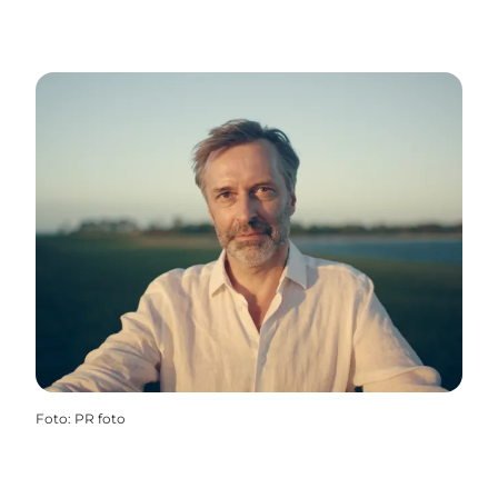
Foto
:
PR foto