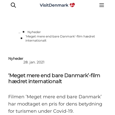
■
…
Nyheder
‘Meget mere end bare Danmark’-film hædret
■
internationalt
Corporate
Nyheder
Videncenter
Nyheder
28. jan. 2021
Aktiviteter
Brandmanual
‘Meget mere end bare Danmark’-film
Markeder
hædret internationalt
Om os
Filmen ’Meget mere end bare Danmark’
har modtaget en pris for dens betydning
for turismen under Covid-19.