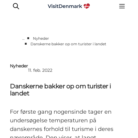
■
…
Nyheder
■
Danskerne bakker op om turister i landet
Corporate
Nyheder
Nyheder
Videncenter
11. feb. 2022
Aktiviteter
Danskerne bakker op om turister i
Brandmanual
landet
Markeder
Om os
For første gang nogensinde tager en
undersøgelse temperaturen på
danskernes forhold til turisme i deres
nærområde. Den viser, at langt