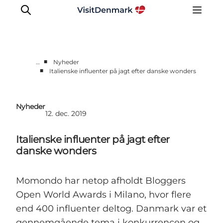
■
…
Nyheder
■
Italienske influenter på jagt efter danske wonders
Corporate
Nyheder
Nyheder
Videncenter
12. dec. 2019
Aktiviteter
Italienske influenter på jagt efter
Brandmanual
danske wonders
Markeder
Om os
Momondo har netop afholdt Bloggers
Open World Awards i Milano, hvor flere
end 400 influenter deltog. Danmark var et
gennemgående tema i konkurrencen og